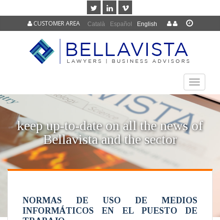
CUSTOMER AREA
Català
Español
English
TOGGLE
NAVIGAT
keep up-to-date on all the news of
Bellavista and the sector
NORMAS DE USO DE MEDIOS
INFORMÁTICOS EN EL PUESTO DE