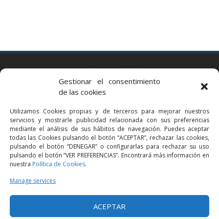
BARCELONA
Gestionar el consentimiento
Via Augusta 2 bis, 3º, 08006 Barcelona
de las cookies
+34 93 363 54 71
Utilizamos Cookies propias y de terceros para mejorar nuestros
bcn@bellavistalegal.eu
servicios y mostrarle publicidad relacionada con sus preferencias
GRANOLLERS
mediante el análisis de sus hábitos de navegación. Puedes aceptar
todas las Cookies pulsando el botón “ACEPTAR”, rechazar las cookies,
C/ Sant Jaume, 16 1r, 08401 Granollers (Bcn)
pulsando el botón “DENEGAR” o configurarlas para rechazar su uso
+34 93 860 39 60
pulsando el botón “VER PREFERENCIAS”. Encontrará más información en
nuestra
Política de Cookies
.
grn@bellavistalegal.eu
MADRID
Manage services
C/ Serrano 114, 2º izq. 28006 Madrid.
ACEPTAR
+34 91 431 98 21 | +34 91 431 98 95
mad@bellavistalegal.eu