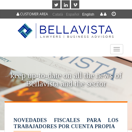
CUSTOMER AREA
Català
Español
English
TOGGLE
NAVIGAT
keep up-to-date on all the news of
Bellavista and the sector
NOVEDADES FISCALES PARA LOS
TRABAJADORES POR CUENTA PROPIA