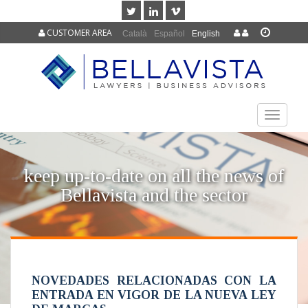
CUSTOMER AREA
Català
Español
English
TOGGLE
NAVIGAT
keep up-to-date on all the news of
Bellavista and the sector
NOVEDADES RELACIONADAS CON LA
ENTRADA EN VIGOR DE LA NUEVA LEY