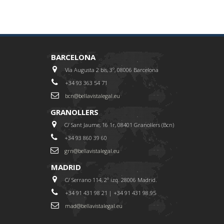
BARCELONA
Via Augusta 2 bis, 3º, 08006 Barcelona
+34 93 363 54 71
bcn@bellavistalegal.eu
GRANOLLERS
C/ Sant Jaume, 16 1r, 08401 Granollers (Bcn)
+34 93 860 39 60
grn@bellavistalegal.eu
MADRID
C/ Serrano 114, 2º izq. 28006 Madrid.
+34 91 431 98 21 | +34 91 431 98 95
mad@bellavistalegal.eu