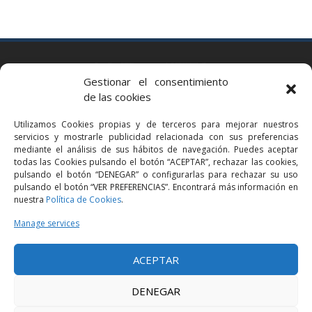
BARCELONA
Gestionar el consentimiento
Via Augusta 2 bis, 3º, 08006 Barcelona
de las cookies
+34 93 363 54 71
Utilizamos Cookies propias y de terceros para mejorar nuestros
bcn@bellavistalegal.eu
servicios y mostrarle publicidad relacionada con sus preferencias
GRANOLLERS
mediante el análisis de sus hábitos de navegación. Puedes aceptar
todas las Cookies pulsando el botón “ACEPTAR”, rechazar las cookies,
C/ Sant Jaume, 16 1r, 08401 Granollers (Bcn)
pulsando el botón “DENEGAR” o configurarlas para rechazar su uso
+34 93 860 39 60
pulsando el botón “VER PREFERENCIAS”. Encontrará más información en
nuestra
Política de Cookies
.
grn@bellavistalegal.eu
MADRID
Manage services
C/ Serrano 114, 2º izq. 28006 Madrid.
ACEPTAR
+34 91 431 98 21 | +34 91 431 98 95
mad@bellavistalegal.eu
DENEGAR