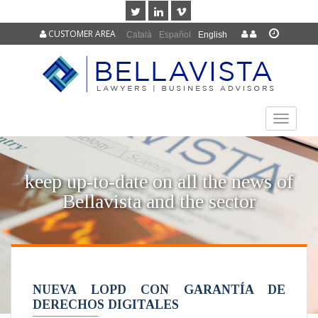
CUSTOMER AREA
Català
Español
English
TOGGLE
NAVIGAT
keep up-to-date on all the news of
Bellavista and the sector
NUEVA LOPD CON GARANTÍA DE
DERECHOS DIGITALES