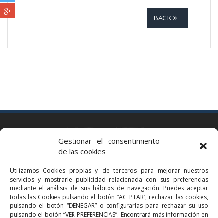
BACK
BARCELONA
Gestionar el consentimiento
Via Augusta 2 bis, 3º, 08006 Barcelona
de las cookies
+34 93 363 54 71
Utilizamos Cookies propias y de terceros para mejorar nuestros
bcn@bellavistalegal.eu
servicios y mostrarle publicidad relacionada con sus preferencias
GRANOLLERS
mediante el análisis de sus hábitos de navegación. Puedes aceptar
todas las Cookies pulsando el botón “ACEPTAR”, rechazar las cookies,
C/ Sant Jaume, 16 1r, 08401 Granollers (Bcn)
pulsando el botón “DENEGAR” o configurarlas para rechazar su uso
+34 93 860 39 60
pulsando el botón “VER PREFERENCIAS”. Encontrará más información en