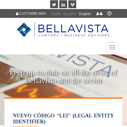
CUSTOMER AREA
Català
Español
English
TOGGLE
NAVIGAT
keep up-to-date on all the news of
Bellavista and the sector
NUEVO CÓDIGO “LEI” (LEGAL ENTITY
IDENTIFIER)