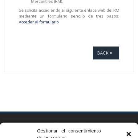
Mercantiles (RM).
Se solicita accediendo al siguiente enlace web del RM
mediante un formulario sencillo de tres pasos:
Acceder al formulario
BACK
BARCELONA
Gestionar el consentimiento
Via Augusta 2 bis, 3º, 08006 Barcelona
de las cookies