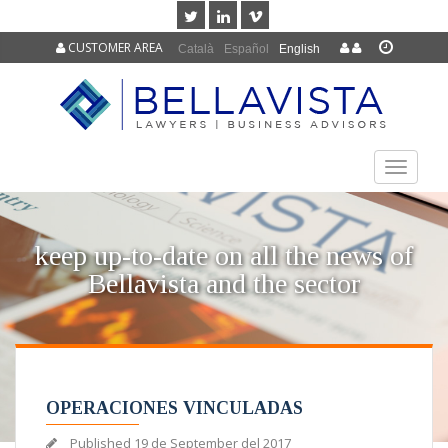
CUSTOMER AREA
Català
Español
English
TOGGLE
NAVIGAT
keep up-to-date on all the news of
Bellavista and the sector
OPERACIONES VINCULADAS
Published
19 de September del 2017