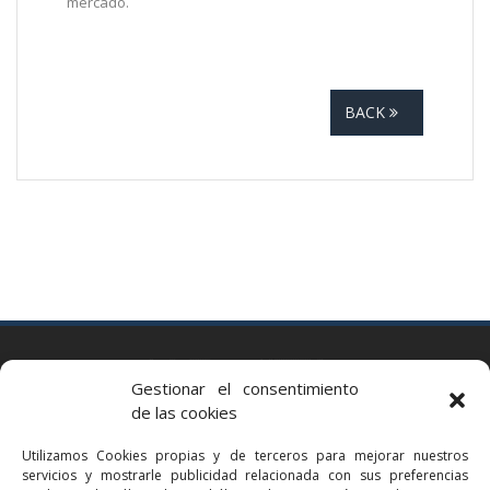
mercado.
BACK
BARCELONA
Gestionar el consentimiento
Via Augusta 2 bis, 3º, 08006 Barcelona
de las cookies
+34 93 363 54 71
Utilizamos Cookies propias y de terceros para mejorar nuestros
bcn@bellavistalegal.eu
servicios y mostrarle publicidad relacionada con sus preferencias