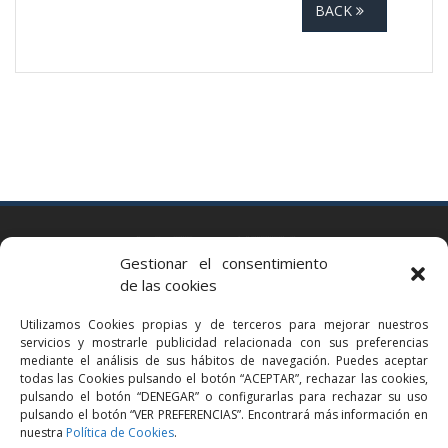
BACK
BARCELONA
Gestionar el consentimiento
Via Augusta 2 bis, 3º, 08006 Barcelona
de las cookies
+34 93 363 54 71
Utilizamos Cookies propias y de terceros para mejorar nuestros
bcn@bellavistalegal.eu
servicios y mostrarle publicidad relacionada con sus preferencias
GRANOLLERS
mediante el análisis de sus hábitos de navegación. Puedes aceptar
todas las Cookies pulsando el botón “ACEPTAR”, rechazar las cookies,
C/ Sant Jaume, 16 1r, 08401 Granollers (Bcn)
pulsando el botón “DENEGAR” o configurarlas para rechazar su uso
+34 93 860 39 60
pulsando el botón “VER PREFERENCIAS”. Encontrará más información en
nuestra
Política de Cookies
.
grn@bellavistalegal.eu