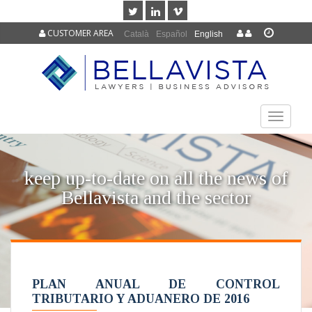
CUSTOMER AREA
Català
Español
English
TOGGLE
NAVIGAT
keep up-to-date on all the news of
Bellavista and the sector
PLAN ANUAL DE CONTROL
TRIBUTARIO Y ADUANERO DE 2016