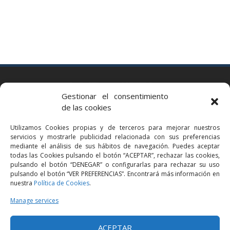
BARCELONA
Gestionar el consentimiento
Via Augusta 2 bis, 3º, 08006 Barcelona
de las cookies
+34 93 363 54 71
Utilizamos Cookies propias y de terceros para mejorar nuestros
bcn@bellavistalegal.eu
servicios y mostrarle publicidad relacionada con sus preferencias
GRANOLLERS
mediante el análisis de sus hábitos de navegación. Puedes aceptar
todas las Cookies pulsando el botón “ACEPTAR”, rechazar las cookies,
C/ Sant Jaume, 16 1r, 08401 Granollers (Bcn)
pulsando el botón “DENEGAR” o configurarlas para rechazar su uso
+34 93 860 39 60
pulsando el botón “VER PREFERENCIAS”. Encontrará más información en
nuestra
Política de Cookies
.
grn@bellavistalegal.eu
MADRID
Manage services
C/ Serrano 114, 2º izq. 28006 Madrid.
ACEPTAR
+34 91 431 98 21 | +34 91 431 98 95