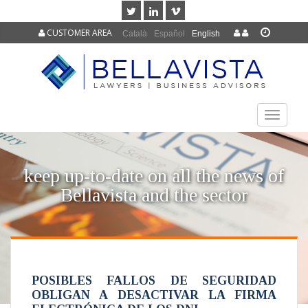
CUSTOMER AREA
Català
Español
English
TOGGLE
NAVIGAT
keep up-to-date on all the news of
Bellavista and the sector
POSIBLES FALLOS DE SEGURIDAD
OBLIGAN A DESACTIVAR LA FIRMA