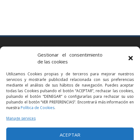
BARCELONA
Gestionar el consentimiento
Via Augusta 2 bis, 3º, 08006 Barcelona
de las cookies
+34 93 363 54 71
Utilizamos Cookies propias y de terceros para mejorar nuestros
bcn@bellavistalegal.eu
servicios y mostrarle publicidad relacionada con sus preferencias
GRANOLLERS
mediante el análisis de sus hábitos de navegación. Puedes aceptar
todas las Cookies pulsando el botón “ACEPTAR”, rechazar las cookies,
C/ Sant Jaume, 16 1r, 08401 Granollers (Bcn)
pulsando el botón “DENEGAR” o configurarlas para rechazar su uso
+34 93 860 39 60
pulsando el botón “VER PREFERENCIAS”. Encontrará más información en
nuestra
Política de Cookies
.
grn@bellavistalegal.eu
MADRID
Manage services
C/ Serrano 114, 2º izq. 28006 Madrid.
ACEPTAR
+34 91 431 98 21 | +34 91 431 98 95