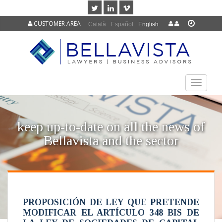
CUSTOMER AREA
Català
Español
English
TOGGLE
NAVIGAT
keep up-to-date on all the news of
Bellavista and the sector
PROPOSICIÓN DE LEY QUE PRETENDE
MODIFICAR EL ARTÍCULO 348 BIS DE