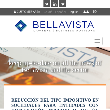
CUSTOMER AREA
Català
Español
English
TOGGLE
NAVIGAT
keep up-to-date on all the news of
Bellavista and the sector
REDUCCIÓN DEL TIPO IMPOSITIVO EN
SOCIEDADES PARA ENTIDADES CON