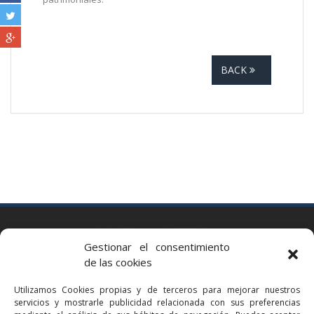
BACK
BARCELONA
Gestionar el consentimiento
Via Augusta 2 bis, 3º, 08006 Barcelona
de las cookies
+34 93 363 54 71
Utilizamos Cookies propias y de terceros para mejorar nuestros
bcn@bellavistalegal.eu
servicios y mostrarle publicidad relacionada con sus preferencias
GRANOLLERS