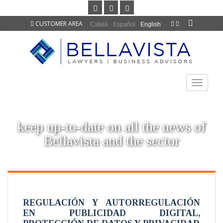
CUSTOMER AREA
Català
Español
English
TOGGLE
NAVIGAT
keep up-to-date on all the news of
Bellavista and the sector
REGULACIÓN Y AUTORREGULACIÓN
EN PUBLICIDAD DIGITAL,