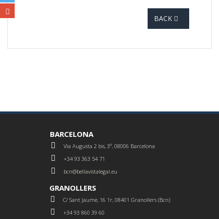
BACK
BARCELONA
Via Augusta 2 bis, 3º, 08006 Barcelona
+34 93 363 54 71
bcn@bellavistalegal.eu
GRANOLLERS
C/ Sant Jaume, 16 1r, 08401 Granollers (Bcn)
+34 93 860 39 60