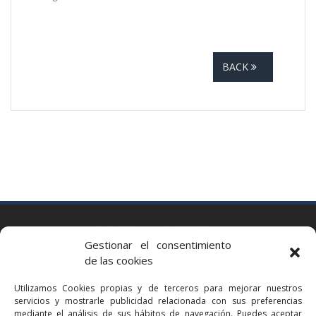
BACK
BARCELONA
Gestionar el consentimiento
Via Augusta 2 bis, 3º, 08006 Barcelona
de las cookies
+34 93 363 54 71
Utilizamos Cookies propias y de terceros para mejorar nuestros
bcn@bellavistalegal.eu
servicios y mostrarle publicidad relacionada con sus preferencias
GRANOLLERS
mediante el análisis de sus hábitos de navegación. Puedes aceptar