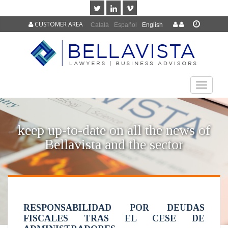
CUSTOMER AREA
Català
Español
English
TOGGLE
NAVIGAT
keep up-to-date on all the news of
Bellavista and the sector
RESPONSABILIDAD POR DEUDAS
FISCALES TRAS EL CESE DE