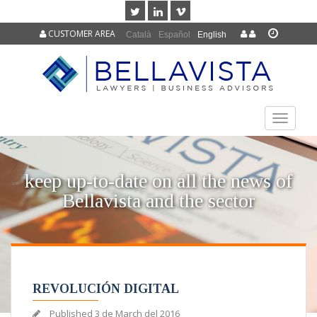
CUSTOMER AREA
Català
Español
English
TOGGLE
NAVIGAT
keep up-to-date on all the news of
Bellavista and the sector
REVOLUCIÓN DIGITAL
Published
3 de March del 2016