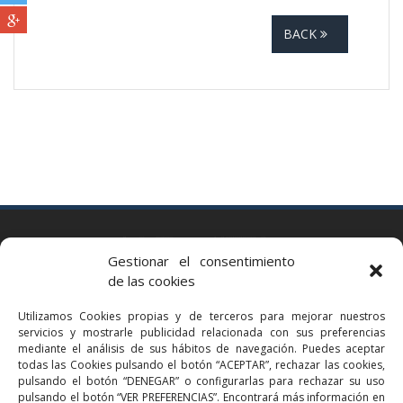
BACK
BARCELONA
Gestionar el consentimiento
Via Augusta 2 bis, 3º, 08006 Barcelona
de las cookies
+34 93 363 54 71
Utilizamos Cookies propias y de terceros para mejorar nuestros
bcn@bellavistalegal.eu
servicios y mostrarle publicidad relacionada con sus preferencias
GRANOLLERS
mediante el análisis de sus hábitos de navegación. Puedes aceptar
todas las Cookies pulsando el botón “ACEPTAR”, rechazar las cookies,
C/ Sant Jaume, 16 1r, 08401 Granollers (Bcn)
pulsando el botón “DENEGAR” o configurarlas para rechazar su uso
+34 93 860 39 60
pulsando el botón “VER PREFERENCIAS”. Encontrará más información en