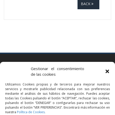
BACK
BARCELONA
Gestionar el consentimiento
Via Augusta 2 bis, 3º, 08006 Barcelona
de las cookies
+34 93 363 54 71
Utilizamos Cookies propias y de terceros para mejorar nuestros
bcn@bellavistalegal.eu
servicios y mostrarle publicidad relacionada con sus preferencias
GRANOLLERS
mediante el análisis de sus hábitos de navegación. Puedes aceptar
todas las Cookies pulsando el botón “ACEPTAR”, rechazar las cookies,
C/ Sant Jaume, 16 1r, 08401 Granollers (Bcn)
pulsando el botón “DENEGAR” o configurarlas para rechazar su uso
+34 93 860 39 60
pulsando el botón “VER PREFERENCIAS”. Encontrará más información en
nuestra
Política de Cookies
.
grn@bellavistalegal.eu