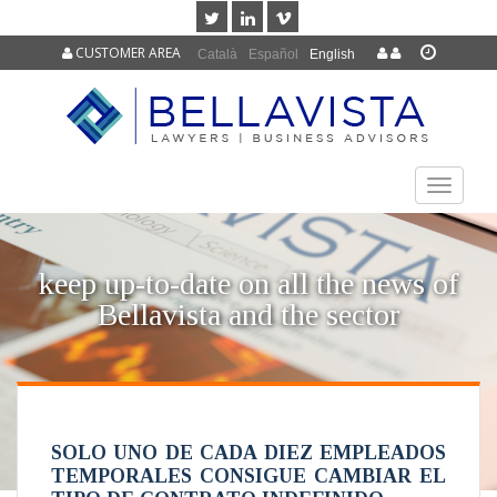
CUSTOMER AREA
Català
Español
English
TOGGLE
NAVIGAT
keep up-to-date on all the news of
Bellavista and the sector
SOLO UNO DE CADA DIEZ EMPLEADOS
TEMPORALES CONSIGUE CAMBIAR EL