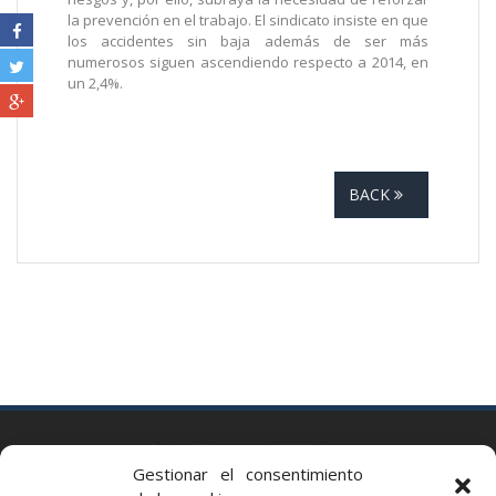
la prevención en el trabajo. El sindicato insiste en que
los accidentes sin baja además de ser más
numerosos siguen ascendiendo respecto a 2014, en
un 2,4%.
BACK
BARCELONA
Gestionar el consentimiento
Via Augusta 2 bis, 3º, 08006 Barcelona