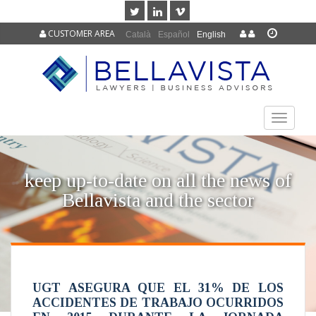
CUSTOMER AREA
Català
Español
English
TOGGLE
NAVIGAT
keep up-to-date on all the news of
Bellavista and the sector
UGT ASEGURA QUE EL 31% DE LOS
ACCIDENTES DE TRABAJO OCURRIDOS