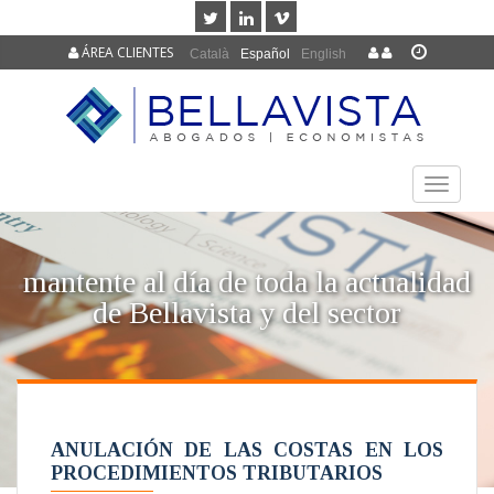
ÁREA CLIENTES
Català
Español
English
TOGGLE
NAVIGAT
mantente al día de toda la actualidad
de Bellavista y del sector
ANULACIÓN DE LAS COSTAS EN LOS
PROCEDIMIENTOS TRIBUTARIOS