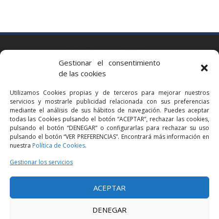
BARCELONA
Gestionar el consentimiento
Via Augusta 2 bis, 3º, 08006 Barcelona
de las cookies
+34 93 363 54 71
Utilizamos Cookies propias y de terceros para mejorar nuestros
bcn@bellavistalegal.eu
servicios y mostrarle publicidad relacionada con sus preferencias
GRANOLLERS
mediante el análisis de sus hábitos de navegación. Puedes aceptar
todas las Cookies pulsando el botón “ACEPTAR”, rechazar las cookies,
C/ Sant Jaume, 16 1r, 08401 Granollers (Bcn)
pulsando el botón “DENEGAR” o configurarlas para rechazar su uso
+34 93 860 39 60
pulsando el botón “VER PREFERENCIAS”. Encontrará más información en
nuestra
Política de Cookies
.
grn@bellavistalegal.eu
MADRID
Gestionar los servicios
C/ Serrano 114, 2º izq. 28006 Madrid.
ACEPTAR
+34 91 431 98 21 | +34 91 431 98 95
mad@bellavistalegal.eu
DENEGAR