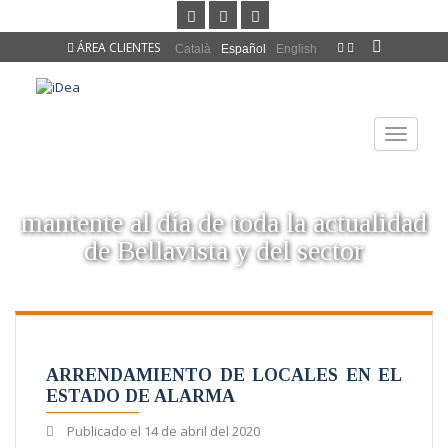
ÁREA CLIENTES
Català
Español
English
TOGGLE
NAVIGAT
mantente al día de toda la actualidad
de Bellavista y del sector
ARRENDAMIENTO DE LOCALES EN EL
ESTADO DE ALARMA
Publicado el
14 de abril del 2020