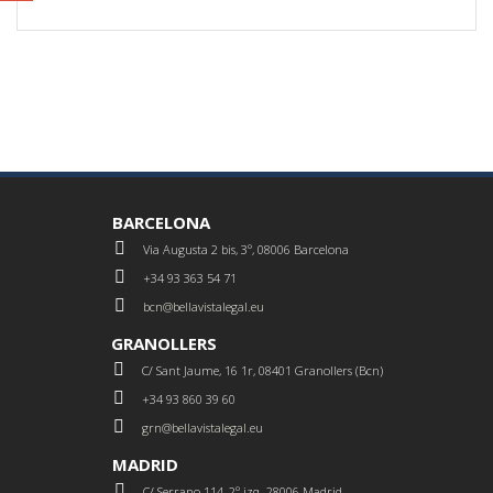
BARCELONA
Via Augusta 2 bis, 3º, 08006 Barcelona
+34 93 363 54 71
bcn@bellavistalegal.eu
GRANOLLERS
C/ Sant Jaume, 16 1r, 08401 Granollers (Bcn)
+34 93 860 39 60
grn@bellavistalegal.eu
MADRID
C/ Serrano 114, 2º izq. 28006 Madrid.