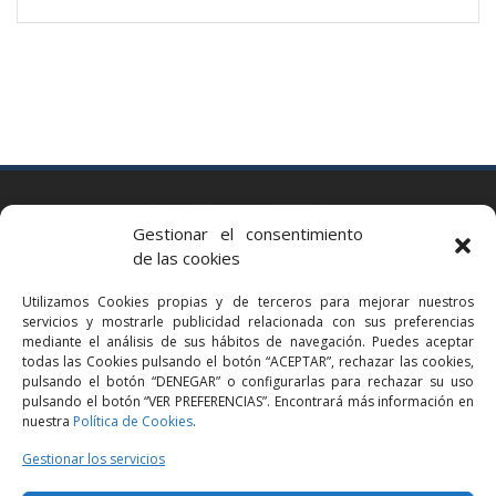
BARCELONA
Gestionar el consentimiento
Via Augusta 2 bis, 3º, 08006 Barcelona
de las cookies
+34 93 363 54 71
Utilizamos Cookies propias y de terceros para mejorar nuestros
bcn@bellavistalegal.eu
servicios y mostrarle publicidad relacionada con sus preferencias
GRANOLLERS
mediante el análisis de sus hábitos de navegación. Puedes aceptar
todas las Cookies pulsando el botón “ACEPTAR”, rechazar las cookies,
C/ Sant Jaume, 16 1r, 08401 Granollers (Bcn)
pulsando el botón “DENEGAR” o configurarlas para rechazar su uso
+34 93 860 39 60
pulsando el botón “VER PREFERENCIAS”. Encontrará más información en
nuestra
Política de Cookies
.
grn@bellavistalegal.eu
MADRID
Gestionar los servicios
C/ Serrano 114, 2º izq. 28006 Madrid.