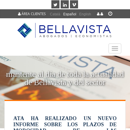
ÁREA CLIENTES
Català
Español
English
TOGGLE
NAVIGAT
mantente al día de toda la actualidad
de Bellavista y del sector
ATA HA REALIZADO UN NUEVO
INFORME SOBRE LOS PLAZOS DE