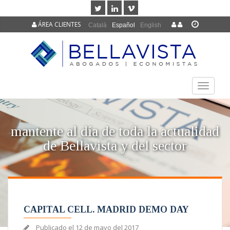
ÁREA CLIENTES
Català
Español
English
TOGGLE
NAVIGAT
mantente al día de toda la actualidad
de Bellavista y del sector
CAPITAL CELL. MADRID DEMO DAY
Publicado el
12 de mayo del 2017