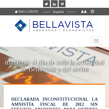
ÁREA CLIENTES
Català
Español
English
TOGGLE
NAVIGAT
mantente al día de toda la actualidad
de Bellavista y del sector
DECLARADA INCONSTITUCIONAL LA
AMNISTÍA FISCAL DE 2012 SIN