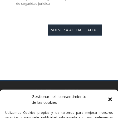
de seguridad jurídica.
VOLVER A ACTUALIDAD
BARCELONA
Gestionar el consentimiento
Via Augusta 2 bis, 3º, 08006 Barcelona
de las cookies
+34 93 363 54 71
Utilizamos Cookies propias y de terceros para mejorar nuestros
bcn@bellavistalegal.eu
servicios y mostrarle publicidad relacionada con sus preferencias