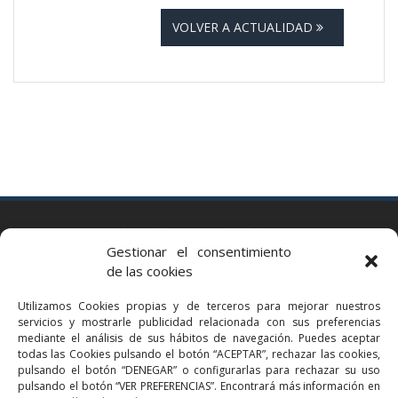
VOLVER A ACTUALIDAD
BARCELONA
Gestionar el consentimiento
Via Augusta 2 bis, 3º, 08006 Barcelona
de las cookies
+34 93 363 54 71
Utilizamos Cookies propias y de terceros para mejorar nuestros
bcn@bellavistalegal.eu
servicios y mostrarle publicidad relacionada con sus preferencias
GRANOLLERS
mediante el análisis de sus hábitos de navegación. Puedes aceptar
todas las Cookies pulsando el botón “ACEPTAR”, rechazar las cookies,
C/ Sant Jaume, 16 1r, 08401 Granollers (Bcn)
pulsando el botón “DENEGAR” o configurarlas para rechazar su uso
+34 93 860 39 60
pulsando el botón “VER PREFERENCIAS”. Encontrará más información en