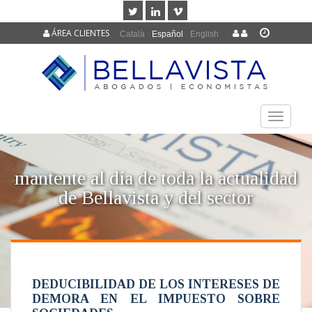
ÁREA CLIENTES
Català
Español
English
TOGGLE
NAVIGAT
mantente al día de toda la actualidad
de Bellavista y del sector
DEDUCIBILIDAD DE LOS INTERESES DE
DEMORA EN EL IMPUESTO SOBRE