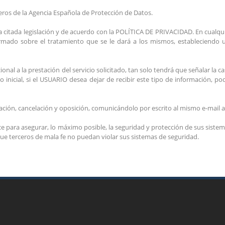
eros de la Agencia Española de Protección de Datos.
 la citada legislación y de acuerdo con la POLÍTICA DE PRIVACIDAD. En cual
ormado sobre el tratamiento que se le dará a los mismos, estableciendo
al a la prestación del servicio solicitado, tan solo tendrá que señalar la ca
nicial, si el USUARIO desea dejar de recibir este tipo de información, po
ación, cancelación y oposición, comunicándolo por escrito al mismo e-mail 
 para asegurar, lo máximo posible, la seguridad y protección de sus sistem
e terceros de mala fe no puedan violar sus sistemas de seguridad.