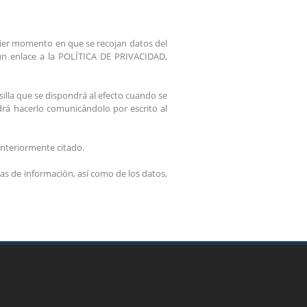
quier momento en que se recojan datos del
 un enlace a la POLÍTICA DE PRIVACIDAD,
silla que se dispondrá al efecto cuando se
drá hacerlo comunicándolo por escrito al
anteriormente citado.
as de información, así como de los datos,