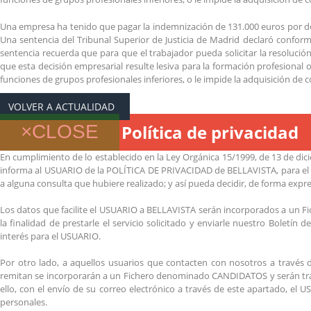
Una empresa ha tenido que pagar la indemnización de 131.000 euros por d
Una sentencia del Tribunal Superior de Justicia de Madrid declaró conforme
sentencia recuerda que para que el trabajador pueda solicitar la resolució
que esta decisión empresarial resulte lesiva para la formación profesional
funciones de grupos profesionales inferiores, o le impide la adquisición de 
VOLVER A ACTUALIDAD
×
CLOSE
Política de privacidad
En cumplimiento de lo establecido en la Ley Orgánica 15/1999, de 13 de dici
informa al USUARIO de la POLÍTICA DE PRIVACIDAD de BELLAVISTA, para el ca
a alguna consulta que hubiere realizado; y así pueda decidir, de forma expresa
Los datos que facilite el USUARIO a BELLAVISTA serán incorporados a un 
la finalidad de prestarle el servicio solicitado y enviarle nuestro Boletí
interés para el USUARIO.
Por otro lado, a aquellos usuarios que contacten con nosotros a trav
remitan se incorporarán a un Fichero denominado CANDIDATOS y serán trat
ello, con el envío de su correo electrónico a través de este apartado, el 
personales.