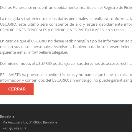
Dichos Ficheros se encuentran debidamente inscritos en el Registro de Fich
La recogida y tratamiento de los datos personales se realizará conforme a
USUARIO, éste último será consciente de ello y estará debidamente inf
CONDICIONES GENERALES y CONDICIONES PARTICULARES, en su caso.
En caso de que el USUARIO no desee recibir ningún tipo de información adicion
recojan sus datos personales. Asimismo, habiendo dado su consentimiento i
siguiente e-mail info@bellavistalegal.eu.
Del mismo modo, el USUARIO podrá ejercer sus derechos de acceso, rectific
BELLAVISTA ha puesto los medios técnicos y humanos que tiene a su alcance
información y contenidos del USUARIO; sin embargo, no puede garantizar qu
CERRAR
Barcelona
Via Augusta 2 bis, 3º, 08006 Barcelona
+34 93 363 54 71