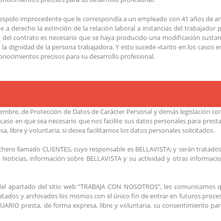
espido improcedente que le correspondía a un empleado con 41 años de an
 a derecho la extinción de la relación laboral a instancias del trabajador
n del contrato es necesario que se haya producido una modificación sustanc
 o la dignidad de la persona trabajadora. Y esto sucede «tanto en los caso
conocimientos precisos para su desarrollo profesional.
embre, de Protección de Datos de Carácter Personal y demás legislación comu
so en que sea necesario que nos facilite sus datos personales para prestar
, libre y voluntaria, si desea facilitarnos los datos personales solicitados.
Fichero llamado CLIENTES, cuyo responsable es BELLAVISTA; y serán tratad
n de Noticias, información sobre BELLAVISTA y su actividad y otras informa
és del apartado del sitio web “TRABAJA CON NOSOTROS”, les comunicamos
ados y archivados los mismos con el único fin de entrar en futuros proce
USUARIO presta, de forma expresa, libre y voluntaria, su consentimiento pa