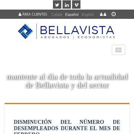
ÁREA CLIENTES
Català
Español
English
TOGGLE
NAVIGAT
mantente al día de toda la actualidad
de Bellavista y del sector
DISMINUCIÓN DEL NÚMERO DE
DESEMPLEADOS DURANTE EL MES DE