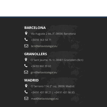
BARCELONA
Via Augusta 2 bis, 3º, 08006 Barcelona
+34 93 363 54 71
bcn@bellavistalegal.eu
GRANOLLERS
C/ Sant Jaume, 16 1r, 08401 Granollers (Bcn)
+34 93 860 39 60
grn@bellavistalegal.eu
MADRID
C/ Serrano 114, 2º izq. 28006 Madrid.
+34 91 431 98 21 | +34 91 431 98 95
mad@bellavistalegal.eu