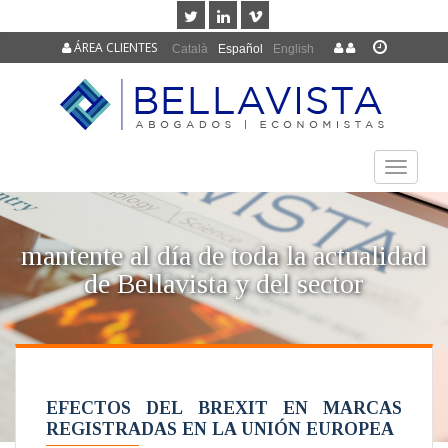
ÁREA CLIENTES
Català
Español
English
TOGGLE
NAVIGAT
mantente al día de toda la actualidad
de Bellavista y del sector
EFECTOS DEL BREXIT EN MARCAS
REGISTRADAS EN LA UNIÓN EUROPEA