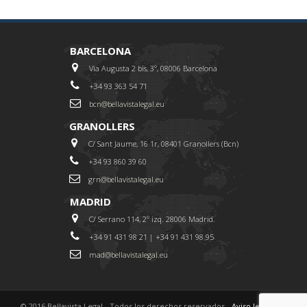
BARCELONA
Via Augusta 2 bis, 3º, 08006 Barcelona
+34 93 363 54 71
bcn@bellavistalegal.eu
GRANOLLERS
C/ Sant Jaume, 16 1r, 08401 Granollers (Bcn)
+34 93 860 39 60
grn@bellavistalegal.eu
MADRID
C/ Serrano 114, 2º izq. 28006 Madrid.
+34 91 431 98 21 | +34 91 431 98 95
mad@bellavistalegal.eu
© 2016 Bellavista Legal - Todos los derechos reservados -
Aviso legal
-