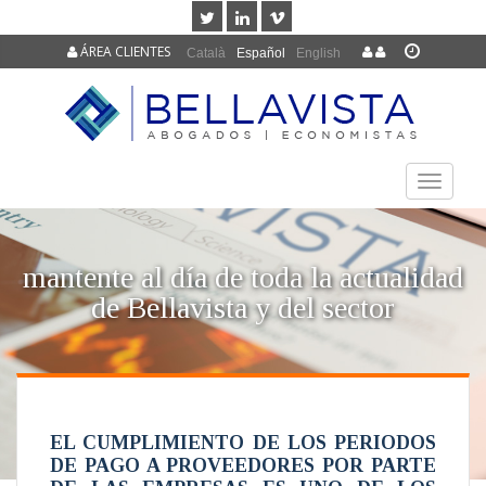
ÁREA CLIENTES
Català
Español
English
TOGGLE
NAVIGAT
mantente al día de toda la actualidad
de Bellavista y del sector
EL CUMPLIMIENTO DE LOS PERIODOS
DE PAGO A PROVEEDORES POR PARTE