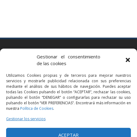
BARCELONA
Gestionar el consentimiento
Via Augusta 2 bis, 3º, 08006 Barcelona
de las cookies
+34 93 363 54 71
Utilizamos Cookies propias y de terceros para mejorar nuestros
bcn@bellavistalegal.eu
servicios y mostrarle publicidad relacionada con sus preferencias
GRANOLLERS
mediante el análisis de sus hábitos de navegación. Puedes aceptar
todas las Cookies pulsando el botón “ACEPTAR”, rechazar las cookies,
C/ Sant Jaume, 16 1r, 08401 Granollers (Bcn)
pulsando el botón “DENEGAR” o configurarlas para rechazar su uso
+34 93 860 39 60
pulsando el botón “VER PREFERENCIAS”. Encontrará más información en
nuestra
Política de Cookies
.
grn@bellavistalegal.eu
MADRID
Gestionar los servicios
C/ Serrano 114, 2º izq. 28006 Madrid.
ACEPTAR
+34 91 431 98 21 | +34 91 431 98 95