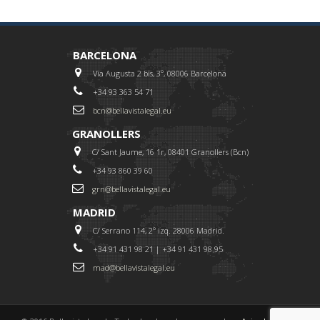
BARCELONA
Via Augusta 2 bis, 3º, 08006 Barcelona
+34 93 363 54 71
bcn@bellavistalegal.eu
GRANOLLERS
C/ Sant Jaume, 16 1r, 08401 Granollers (Bcn)
+34 93 860 39 60
grn@bellavistalegal.eu
MADRID
C/ Serrano 114, 2º izq. 28006 Madrid.
+34 91 431 98 21 | +34 91 431 98 95
mad@bellavistalegal.eu