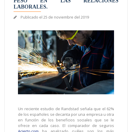
PESO EN LAS RELACIONES
LABORALES.
Publicado el
25 de noviembre del 2019
Un reciente estudio de Randstad señala que el 62%
de los españoles se decanta por una empresa u otra
en función de los beneficios sociales que se le
ofrece en cada caso. El comparador de seguros
Acierto.com
ha analizado cuáles son los más