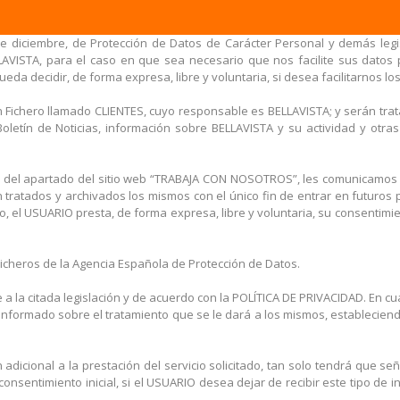
e diciembre, de Protección de Datos de Carácter Personal y demás legis
AVISTA, para el caso en que sea necesario que nos facilite sus datos p
eda decidir, de forma expresa, libre y voluntaria, si desea facilitarnos lo
n Fichero llamado CLIENTES, cuyo responsable es BELLAVISTA; y serán tr
ro Boletín de Noticias, información sobre BELLAVISTA y su actividad y o
vés del apartado del sitio web “TRABAJA CON NOSOTROS”, les comunicamo
ratados y archivados los mismos con el único fin de entrar en futuros 
do, el USUARIO presta, de forma expresa, libre y voluntaria, su consentimi
Ficheros de la Agencia Española de Protección de Datos.
 a la citada legislación y de acuerdo con la POLÍTICA DE PRIVACIDAD. En 
informado sobre el tratamiento que se le dará a los mismos, establecien
dicional a la prestación del servicio solicitado, tan solo tendrá que señ
nsentimiento inicial, si el USUARIO desea dejar de recibir este tipo de