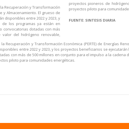
proyectos pioneros de hidrógen
a la Recuperación y Transformación
proyectos piloto para comunidade
e y Almacenamiento. El grueso de
n disponibles entre 2022 y 2023, y
FUENTE: SINTESIS DIARIA
os de los programas ya están en
ro convocatorias dotadas con más
 valor del hidrógeno renovable,
ra la Recuperación y Transformación Económica (PERTE) de Energías Ren
sponibles entre 2022 y 2023, y los proyectos beneficiarios se ejecutará
otadas con más de 500 millones en conjunto para el impulso a la cadena 
ctos piloto para comunidades energéticas.