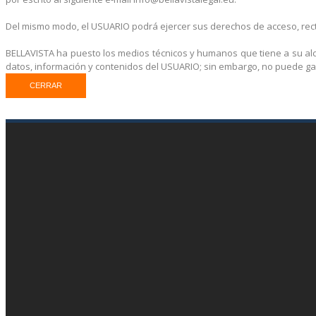
Del mismo modo, el USUARIO podrá ejercer sus derechos de acceso, rectif
BELLAVISTA ha puesto los medios técnicos y humanos que tiene a su alc
datos, información y contenidos del USUARIO; sin embargo, no puede ga
CERRAR