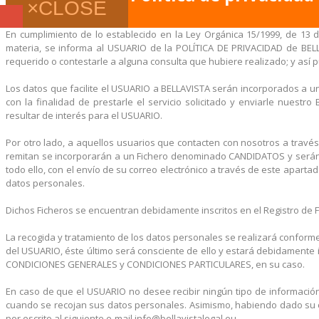
×
CLOSE
En cumplimiento de lo establecido en la Ley Orgánica 15/1999, de 13 d
materia, se informa al USUARIO de la POLÍTICA DE PRIVACIDAD de BELL
requerido o contestarle a alguna consulta que hubiere realizado; y así pu
Los datos que facilite el USUARIO a BELLAVISTA serán incorporados a u
con la finalidad de prestarle el servicio solicitado y enviarle nuest
resultar de interés para el USUARIO.
Por otro lado, a aquellos usuarios que contacten con nosotros a tra
remitan se incorporarán a un Fichero denominado CANDIDATOS y serán t
todo ello, con el envío de su correo electrónico a través de este aparta
datos personales.
Dichos Ficheros se encuentran debidamente inscritos en el Registro de 
La recogida y tratamiento de los datos personales se realizará conforme
del USUARIO, éste último será consciente de ello y estará debidamente 
CONDICIONES GENERALES y CONDICIONES PARTICULARES, en su caso.
En caso de que el USUARIO no desee recibir ningún tipo de información a
cuando se recojan sus datos personales. Asimismo, habiendo dado su co
por escrito al siguiente e-mail info@bellavistalegal.eu.