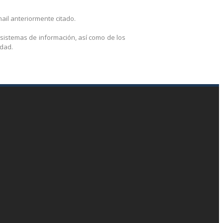
ail anteriormente citado.
 sistemas de información, así como de los
idad.