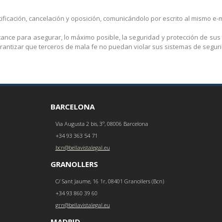
icación, cancelación y oposición, comunicándolo por escrito al mismo e-m
ance para asegurar, lo máximo posible, la seguridad y protección de sus
rantizar que terceros de mala fe no puedan violar sus sistemas de segur
BARCELONA
Via Augusta 2 bis, 3º, 08006 Barcelona
+34 93 363 54 71
bcn@bellavistalegal.eu
GRANOLLERS
C/ Sant Jaume, 16 1r, 08401 Granollers (Bcn)
+34 93 860 39 60
grn@bellavistalegal.eu
MADRID