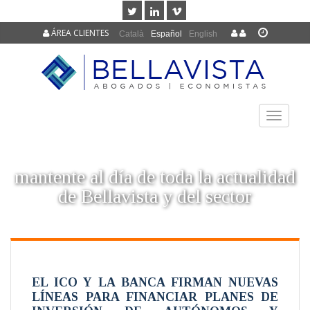
ÁREA CLIENTES
Català
Español
English
TOGGLE
NAVIGAT
mantente al día de toda la actualidad
de Bellavista y del sector
EL ICO Y LA BANCA FIRMAN NUEVAS
LÍNEAS PARA FINANCIAR PLANES DE