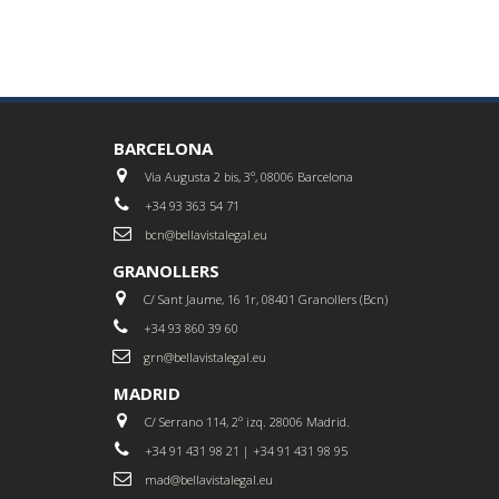
BARCELONA
Via Augusta 2 bis, 3º, 08006 Barcelona
+34 93 363 54 71
bcn@bellavistalegal.eu
GRANOLLERS
C/ Sant Jaume, 16 1r, 08401 Granollers (Bcn)
+34 93 860 39 60
grn@bellavistalegal.eu
MADRID
C/ Serrano 114, 2º izq. 28006 Madrid.
+34 91 431 98 21 | +34 91 431 98 95
mad@bellavistalegal.eu