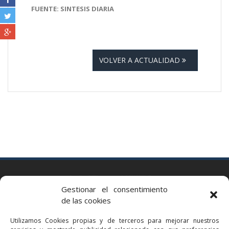
FUENTE: SINTESIS DIARIA
VOLVER A ACTUALIDAD
BARCELONA
Gestionar el consentimiento
Via Augusta 2 bis, 3º, 08006 Barcelona
de las cookies
+34 93 363 54 71
Utilizamos Cookies propias y de terceros para mejorar nuestros
bcn@bellavistalegal.eu