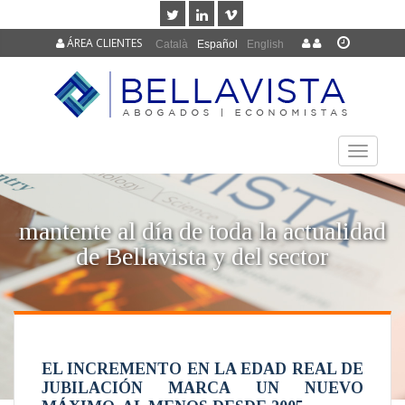
ÁREA CLIENTES
Català
Español
English
TOGGLE
NAVIGAT
mantente al día de toda la actualidad
de Bellavista y del sector
EL INCREMENTO EN LA EDAD REAL DE
JUBILACIÓN MARCA UN NUEVO