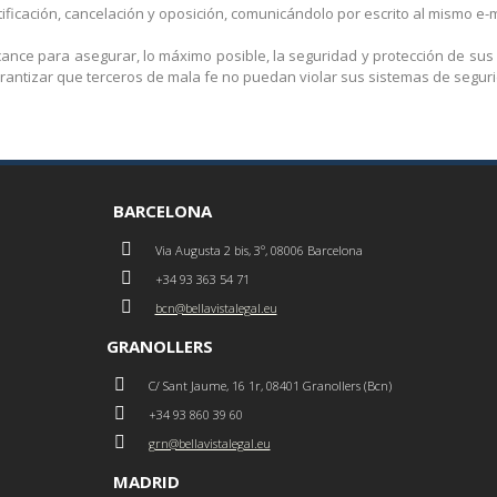
icación, cancelación y oposición, comunicándolo por escrito al mismo e-m
ance para asegurar, lo máximo posible, la seguridad y protección de sus
rantizar que terceros de mala fe no puedan violar sus sistemas de segur
BARCELONA
Via Augusta 2 bis, 3º, 08006 Barcelona
+34 93 363 54 71
bcn@bellavistalegal.eu
GRANOLLERS
C/ Sant Jaume, 16 1r, 08401 Granollers (Bcn)
+34 93 860 39 60
grn@bellavistalegal.eu
MADRID