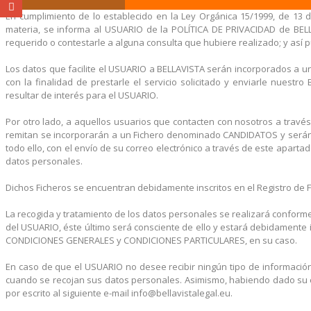
En cumplimiento de lo establecido en la Ley Orgánica 15/1999, de 13 d
materia, se informa al USUARIO de la POLÍTICA DE PRIVACIDAD de BELL
requerido o contestarle a alguna consulta que hubiere realizado; y así pu
Los datos que facilite el USUARIO a BELLAVISTA serán incorporados a u
con la finalidad de prestarle el servicio solicitado y enviarle nuest
resultar de interés para el USUARIO.
Por otro lado, a aquellos usuarios que contacten con nosotros a tra
remitan se incorporarán a un Fichero denominado CANDIDATOS y serán t
todo ello, con el envío de su correo electrónico a través de este aparta
datos personales.
Dichos Ficheros se encuentran debidamente inscritos en el Registro de 
La recogida y tratamiento de los datos personales se realizará conforme
del USUARIO, éste último será consciente de ello y estará debidamente 
CONDICIONES GENERALES y CONDICIONES PARTICULARES, en su caso.
En caso de que el USUARIO no desee recibir ningún tipo de información a
cuando se recojan sus datos personales. Asimismo, habiendo dado su co
por escrito al siguiente e-mail info@bellavistalegal.eu.