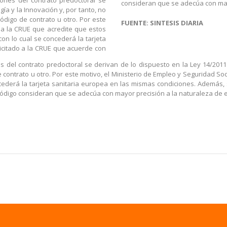
iones del contrato predoctoral se
consideran que se adecúa con mayo
gía y la Innovación y, por tanto, no
ódigo de contrato u otro. Por este
FUENTE: SINTESIS DIARIA
o a la CRUE que acredite que estos
on lo cual se concederá la tarjeta
icitado a la CRUE que acuerde con
es del contrato predoctoral se derivan de lo dispuesto en la Ley 14/2011 
contrato u otro. Por este motivo, el Ministerio de Empleo y Seguridad Soc
ncederá la tarjeta sanitaria europea en las mismas condiciones. Además,
código consideran que se adecúa con mayor precisión a la naturaleza de e