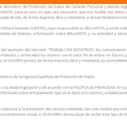
e diciembre, de Protección de Datos de Carácter Personal y demás legis
AVISTA, para el caso en que sea necesario que nos facilite sus datos p
eda decidir, de forma expresa, libre y voluntaria, si desea facilitarnos lo
n Fichero llamado CLIENTES, cuyo responsable es BELLAVISTA; y serán tr
ro Boletín de Noticias, información sobre BELLAVISTA y su actividad y o
vés del apartado del sitio web “TRABAJA CON NOSOTROS”, les comunicamo
ratados y archivados los mismos con el único fin de entrar en futuros 
do, el USUARIO presta, de forma expresa, libre y voluntaria, su consentimi
Ficheros de la Agencia Española de Protección de Datos.
 a la citada legislación y de acuerdo con la POLÍTICA DE PRIVACIDAD. En 
informado sobre el tratamiento que se le dará a los mismos, establecien
dicional a la prestación del servicio solicitado, tan solo tendrá que señ
nsentimiento inicial, si el USUARIO desea dejar de recibir este tipo de