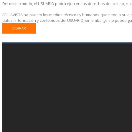
Del mismo modo, el USUARIO podrá ejercer sus derechos de acceso, rectif
BELLAVISTA ha puesto los medios técnicos y humanos que tiene a su alc
datos, información y contenidos del USUARIO; sin embargo, no puede ga
CERRAR