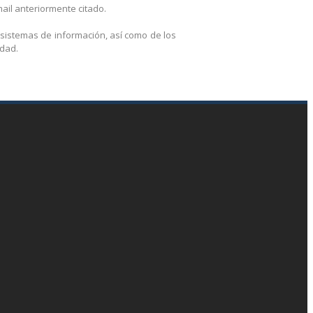
ail anteriormente citado.
 sistemas de información, así como de los
idad.