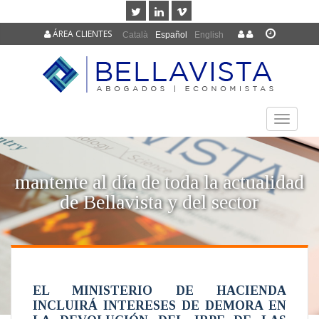
ÁREA CLIENTES
Català
Español
English
TOGGLE
NAVIGAT
mantente al día de toda la actualidad
de Bellavista y del sector
EL MINISTERIO DE HACIENDA
INCLUIRÁ INTERESES DE DEMORA EN