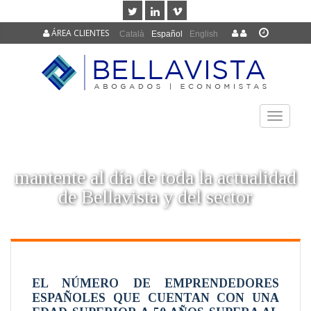
ÁREA CLIENTES
Català
Español
English
TOGGLE
NAVIGAT
mantente al día de toda la actualidad
de Bellavista y del sector
EL NÚMERO DE EMPRENDEDORES
ESPAÑOLES QUE CUENTAN CON UNA