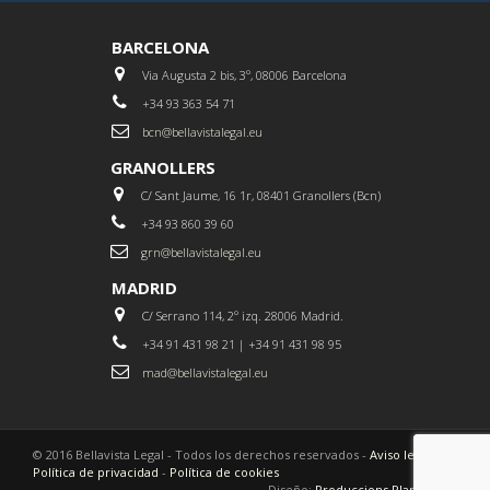
BARCELONA
Via Augusta 2 bis, 3º, 08006 Barcelona
+34 93 363 54 71
bcn@bellavistalegal.eu
GRANOLLERS
C/ Sant Jaume, 16 1r, 08401 Granollers (Bcn)
+34 93 860 39 60
grn@bellavistalegal.eu
MADRID
C/ Serrano 114, 2º izq. 28006 Madrid.
+34 91 431 98 21 | +34 91 431 98 95
mad@bellavistalegal.eu
© 2016 Bellavista Legal - Todos los derechos reservados -
Aviso legal
-
Política de privacidad
-
Política de cookies
Diseño:
Produccions Planetàries