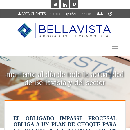
ÁREA CLIENTES
Català
Español
English
TOGGLE
NAVIGAT
mantente al día de toda la actualidad
de Bellavista y del sector
EL OBLIGADO IMPASSE PROCESAL
OBLIGA A UN PLAN DE CHOQUE PARA