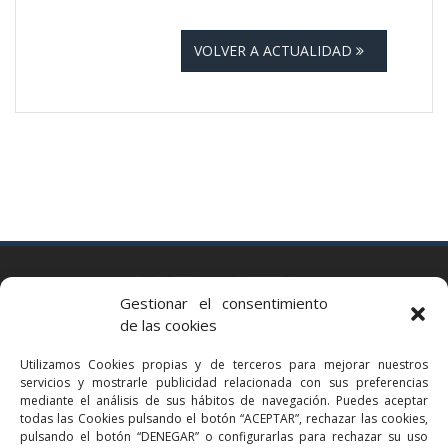
VOLVER A ACTUALIDAD
BARCELONA
Gestionar el consentimiento
Via Augusta 2 bis, 3º, 08006 Barcelona
de las cookies
+34 93 363 54 71
Utilizamos Cookies propias y de terceros para mejorar nuestros
bcn@bellavistalegal.eu
servicios y mostrarle publicidad relacionada con sus preferencias
GRANOLLERS
mediante el análisis de sus hábitos de navegación. Puedes aceptar
todas las Cookies pulsando el botón “ACEPTAR”, rechazar las cookies,
C/ Sant Jaume, 16 1r, 08401 Granollers (Bcn)
pulsando el botón “DENEGAR” o configurarlas para rechazar su uso