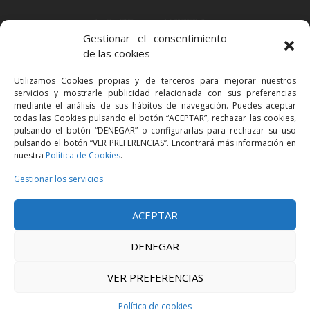
BARCELONA
Gestionar el consentimiento
Via Augusta 2 bis, 3º, 08006 Barcelona
de las cookies
+34 93 363 54 71
Utilizamos Cookies propias y de terceros para mejorar nuestros
bcn@bellavistalegal.eu
servicios y mostrarle publicidad relacionada con sus preferencias
GRANOLLERS
mediante el análisis de sus hábitos de navegación. Puedes aceptar
todas las Cookies pulsando el botón “ACEPTAR”, rechazar las cookies,
C/ Sant Jaume, 16 1r, 08401 Granollers (Bcn)
pulsando el botón “DENEGAR” o configurarlas para rechazar su uso
+34 93 860 39 60
pulsando el botón “VER PREFERENCIAS”. Encontrará más información en
nuestra
Política de Cookies
.
grn@bellavistalegal.eu
MADRID
Gestionar los servicios
C/ Serrano 114, 2º izq. 28006 Madrid.
ACEPTAR
+34 91 431 98 21 | +34 91 431 98 95
mad@bellavistalegal.eu
DENEGAR
VER PREFERENCIAS
© 2016 Bellavista Legal - Todos los derechos reservados -
Aviso legal
-
Política de privacidad
-
Política de cookies
Política de cookies
Diseño:
Produccions Planetàries