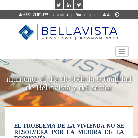
ÁREA CLIENTES
Català
Español
English
TOGGLE
NAVIGAT
mantente al día de toda la actualidad
de Bellavista y del sector
EL PROBLEMA DE LA VIVIENDA NO SE
RESOLVERÁ POR LA MEJORA DE LA