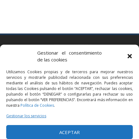
BARCELONA
Gestionar el consentimiento
Via Augusta 2 bis, 3º, 08006 Barcelona
de las cookies
+34 93 363 54 71
Utilizamos Cookies propias y de terceros para mejorar nuestros
bcn@bellavistalegal.eu
servicios y mostrarle publicidad relacionada con sus preferencias
GRANOLLERS
mediante el análisis de sus hábitos de navegación. Puedes aceptar
todas las Cookies pulsando el botón “ACEPTAR”, rechazar las cookies,
C/ Sant Jaume, 16 1r, 08401 Granollers (Bcn)
pulsando el botón “DENEGAR” o configurarlas para rechazar su uso
+34 93 860 39 60
pulsando el botón “VER PREFERENCIAS”. Encontrará más información en
nuestra
Política de Cookies
.
grn@bellavistalegal.eu
MADRID
Gestionar los servicios
C/ Serrano 114, 2º izq. 28006 Madrid.
ACEPTAR
+34 91 431 98 21 | +34 91 431 98 95