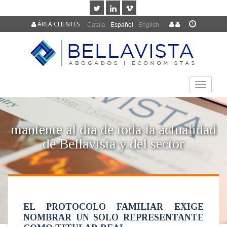
ÁREA CLIENTES
Català
Español
English
TOGGLE
NAVIGAT
mantente al día de toda la actualidad
de Bellavista y del sector
EL PROTOCOLO FAMILIAR EXIGE
NOMBRAR UN SOLO REPRESENTANTE