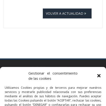
VOLVER A ACTUALIDAD
BARCELONA
Gestionar el consentimiento
Via Augusta 2 bis, 3º, 08006 Barcelona
de las cookies
+34 93 363 54 71
Utilizamos Cookies propias y de terceros para mejorar nuestros
bcn@bellavistalegal.eu
servicios y mostrarle publicidad relacionada con sus preferencias
GRANOLLERS
mediante el análisis de sus hábitos de navegación. Puedes aceptar
todas las Cookies pulsando el botón “ACEPTAR”, rechazar las cookies,
C/ Sant Jaume, 16 1r, 08401 Granollers (Bcn)
pulsando el botón “DENEGAR” o configurarlas para rechazar su uso