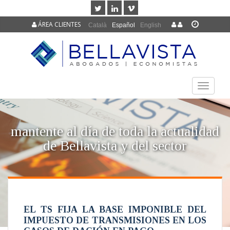
ÁREA CLIENTES
Català
Español
English
TOGGLE
NAVIGAT
mantente al día de toda la actualidad
de Bellavista y del sector
EL TS FIJA LA BASE IMPONIBLE DEL
IMPUESTO DE TRANSMISIONES EN LOS