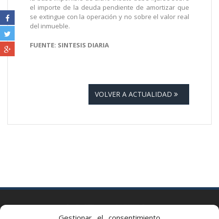
el importe de la deuda pendiente de amortizar que
se extingue con la operación y no sobre el valor real
del inmueble.
FUENTE: SINTESIS DIARIA
VOLVER A ACTUALIDAD
BARCELONA
Gestionar el consentimiento