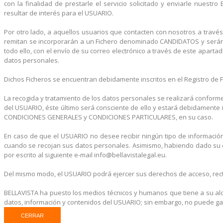
con la finalidad de prestarle el servicio solicitado y enviarle nuest
resultar de interés para el USUARIO.
Por otro lado, a aquellos usuarios que contacten con nosotros a tra
remitan se incorporarán a un Fichero denominado CANDIDATOS y serán t
todo ello, con el envío de su correo electrónico a través de este aparta
datos personales.
Dichos Ficheros se encuentran debidamente inscritos en el Registro de 
La recogida y tratamiento de los datos personales se realizará conforme
del USUARIO, éste último será consciente de ello y estará debidamente 
CONDICIONES GENERALES y CONDICIONES PARTICULARES, en su caso.
En caso de que el USUARIO no desee recibir ningún tipo de información a
cuando se recojan sus datos personales. Asimismo, habiendo dado su co
por escrito al siguiente e-mail info@bellavistalegal.eu.
Del mismo modo, el USUARIO podrá ejercer sus derechos de acceso, rectif
BELLAVISTA ha puesto los medios técnicos y humanos que tiene a su alc
datos, información y contenidos del USUARIO; sin embargo, no puede ga
CERRAR