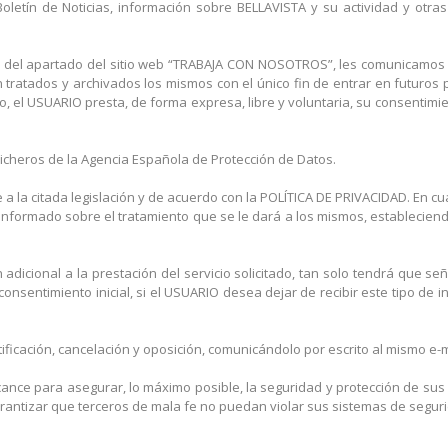
ro Boletín de Noticias, información sobre BELLAVISTA y su actividad y o
vés del apartado del sitio web “TRABAJA CON NOSOTROS”, les comunicamo
ratados y archivados los mismos con el único fin de entrar en futuros 
do, el USUARIO presta, de forma expresa, libre y voluntaria, su consentimi
Ficheros de la Agencia Española de Protección de Datos.
 a la citada legislación y de acuerdo con la POLÍTICA DE PRIVACIDAD. En 
informado sobre el tratamiento que se le dará a los mismos, establecien
dicional a la prestación del servicio solicitado, tan solo tendrá que señ
nsentimiento inicial, si el USUARIO desea dejar de recibir este tipo de
icación, cancelación y oposición, comunicándolo por escrito al mismo e-m
ance para asegurar, lo máximo posible, la seguridad y protección de sus
rantizar que terceros de mala fe no puedan violar sus sistemas de segur