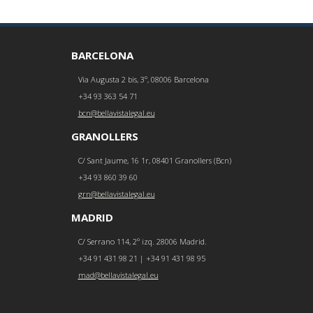
BARCELONA
Via Augusta 2 bis, 3º, 08006 Barcelona
+34 93 363 54 71
bcn@bellavistalegal.eu
GRANOLLERS
C/ Sant Jaume, 16 1r, 08401 Granollers (Bcn)
+34 93 860 39 60
grn@bellavistalegal.eu
MADRID
C/ Serrano 114, 2º izq. 28006 Madrid.
+34 91 431 98 21 | +34 91 431 98 95
mad@bellavistalegal.eu