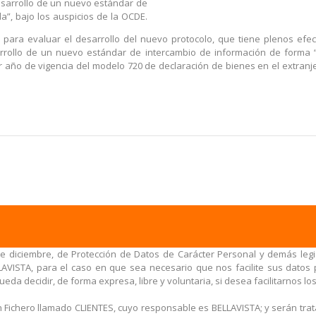
desarrollo de un nuevo estándar de
”, bajo los auspicios de la OCDE.
ara evaluar el desarrollo del nuevo protocolo, que tiene plenos efect
arrollo de un nuevo estándar de intercambio de información de forma “
 año de vigencia del modelo 720 de declaración de bienes en el extranje
e diciembre, de Protección de Datos de Carácter Personal y demás legis
AVISTA, para el caso en que sea necesario que nos facilite sus datos p
eda decidir, de forma expresa, libre y voluntaria, si desea facilitarnos lo
n Fichero llamado CLIENTES, cuyo responsable es BELLAVISTA; y serán tr