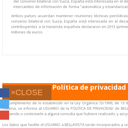
del convenio bilateral con Suiza, España está interesada en el 
intercambio de información de forma “automática y estandarizada
Ambos países acuerdan mantener reuniones técnicas periódicas p
convenio bilateral con Suiza, España está interesada en el des
contribuyentes a la Hacienda española declararon en 2013 (primer
millones de euros.
Política de privacidad
×
CLOSE
En cumplimiento de lo establecido en la Ley Orgánica 15/1999, de 13 d
materia, se informa al USUARIO de la POLÍTICA DE PRIVACIDAD de BELL
requerido o contestarle a alguna consulta que hubiere realizado; y así pu
Los datos que facilite el USUARIO a BELLAVISTA serán incorporados a u