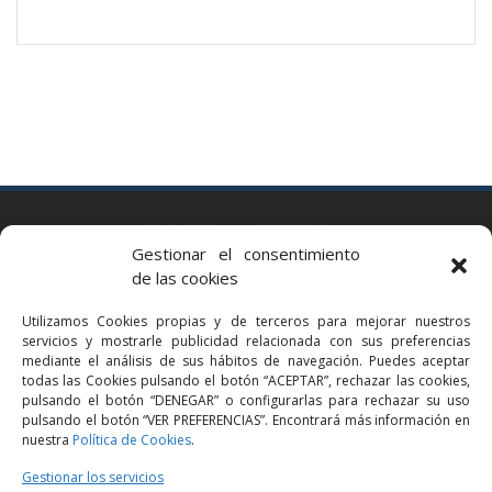
BARCELONA
Gestionar el consentimiento
Via Augusta 2 bis, 3º, 08006 Barcelona
de las cookies
+34 93 363 54 71
Utilizamos Cookies propias y de terceros para mejorar nuestros
bcn@bellavistalegal.eu
servicios y mostrarle publicidad relacionada con sus preferencias
GRANOLLERS
mediante el análisis de sus hábitos de navegación. Puedes aceptar
todas las Cookies pulsando el botón “ACEPTAR”, rechazar las cookies,
C/ Sant Jaume, 16 1r, 08401 Granollers (Bcn)
pulsando el botón “DENEGAR” o configurarlas para rechazar su uso
+34 93 860 39 60
pulsando el botón “VER PREFERENCIAS”. Encontrará más información en
nuestra
Política de Cookies
.
grn@bellavistalegal.eu
MADRID
Gestionar los servicios