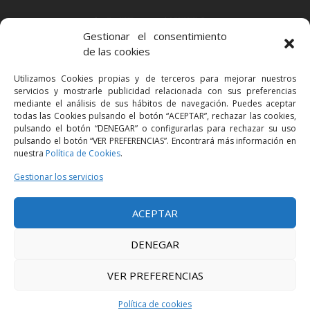
BARCELONA
Gestionar el consentimiento
Via Augusta 2 bis, 3º, 08006 Barcelona
de las cookies
+34 93 363 54 71
Utilizamos Cookies propias y de terceros para mejorar nuestros
bcn@bellavistalegal.eu
servicios y mostrarle publicidad relacionada con sus preferencias
GRANOLLERS
mediante el análisis de sus hábitos de navegación. Puedes aceptar
todas las Cookies pulsando el botón “ACEPTAR”, rechazar las cookies,
C/ Sant Jaume, 16 1r, 08401 Granollers (Bcn)
pulsando el botón “DENEGAR” o configurarlas para rechazar su uso
+34 93 860 39 60
pulsando el botón “VER PREFERENCIAS”. Encontrará más información en
nuestra
Política de Cookies
.
grn@bellavistalegal.eu
MADRID
Gestionar los servicios
C/ Serrano 114, 2º izq. 28006 Madrid.
ACEPTAR
+34 91 431 98 21 | +34 91 431 98 95
mad@bellavistalegal.eu
DENEGAR
VER PREFERENCIAS
© 2016 Bellavista Legal - Todos los derechos reservados -
Aviso legal
-
Política de privacidad
-
Política de cookies
Política de cookies
Diseño:
Produccions Planetàries