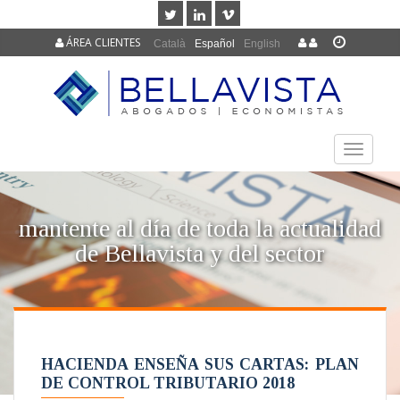
ÁREA CLIENTES
Català
Español
English
TOGGLE
NAVIGAT
mantente al día de toda la actualidad
de Bellavista y del sector
HACIENDA ENSEÑA SUS CARTAS: PLAN
DE CONTROL TRIBUTARIO 2018