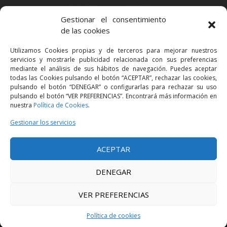
BARCELONA
Gestionar el consentimiento
Via Augusta 2 bis, 3º, 08006 Barcelona
de las cookies
+34 93 363 54 71
Utilizamos Cookies propias y de terceros para mejorar nuestros
bcn@bellavistalegal.eu
servicios y mostrarle publicidad relacionada con sus preferencias
GRANOLLERS
mediante el análisis de sus hábitos de navegación. Puedes aceptar
todas las Cookies pulsando el botón “ACEPTAR”, rechazar las cookies,
C/ Sant Jaume, 16 1r, 08401 Granollers (Bcn)
pulsando el botón “DENEGAR” o configurarlas para rechazar su uso
+34 93 860 39 60
pulsando el botón “VER PREFERENCIAS”. Encontrará más información en
nuestra
Política de Cookies
.
grn@bellavistalegal.eu
MADRID
Gestionar los servicios
C/ Serrano 114, 2º izq. 28006 Madrid.
ACEPTAR
+34 91 431 98 21 | +34 91 431 98 95
mad@bellavistalegal.eu
DENEGAR
VER PREFERENCIAS
© 2016 Bellavista Legal - Todos los derechos reservados -
Aviso legal
-
Política de privacidad
-
Política de cookies
Política de cookies
Diseño:
Produccions Planetàries