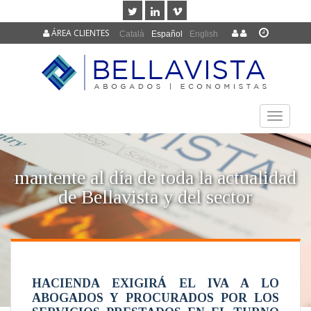
ÁREA CLIENTES
Català
Español
English
TOGGLE
NAVIGAT
mantente al día de toda la actualidad
de Bellavista y del sector
HACIENDA EXIGIRÁ EL IVA A LO
ABOGADOS Y PROCURADOS POR LOS