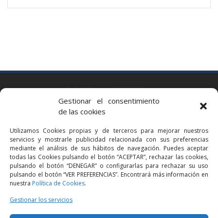
BARCELONA
Gestionar el consentimiento
Via Augusta 2 bis, 3º, 08006 Barcelona
de las cookies
+34 93 363 54 71
Utilizamos Cookies propias y de terceros para mejorar nuestros
bcn@bellavistalegal.eu
servicios y mostrarle publicidad relacionada con sus preferencias
GRANOLLERS
mediante el análisis de sus hábitos de navegación. Puedes aceptar
todas las Cookies pulsando el botón “ACEPTAR”, rechazar las cookies,
C/ Sant Jaume, 16 1r, 08401 Granollers (Bcn)
pulsando el botón “DENEGAR” o configurarlas para rechazar su uso
+34 93 860 39 60
pulsando el botón “VER PREFERENCIAS”. Encontrará más información en
nuestra
Política de Cookies
.
grn@bellavistalegal.eu
MADRID
Gestionar los servicios
C/ Serrano 114, 2º izq. 28006 Madrid.