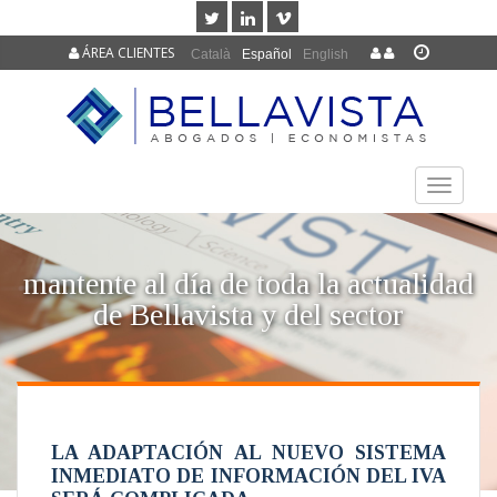
ÁREA CLIENTES
Català
Español
English
TOGGLE
NAVIGAT
mantente al día de toda la actualidad
de Bellavista y del sector
LA ADAPTACIÓN AL NUEVO SISTEMA
INMEDIATO DE INFORMACIÓN DEL IVA