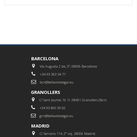
BARCELONA
Via Augusta 2 bis, 3º, 08006 Barcelona
+34 93 363 54 71
bcn@bellavistalegal.eu
GRANOLLERS
C/ Sant Jaume, 16 1r, 08401 Granollers (Bcn)
+34 93 860 39 60
grn@bellavistalegal.eu
MADRID
C/ Serrano 114, 2º izq. 28006 Madrid.