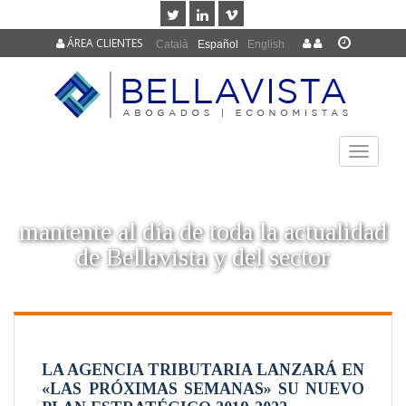
ÁREA CLIENTES
Català
Español
English
TOGGLE
NAVIGAT
mantente al día de toda la actualidad
de Bellavista y del sector
LA AGENCIA TRIBUTARIA LANZARÁ EN
«LAS PRÓXIMAS SEMANAS» SU NUEVO