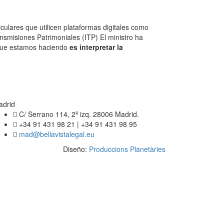
culares que utilicen plataformas digitales como
smisiones Patrimoniales (ITP) El ministro ha
 que estamos haciendo
es interpretar la
adrid
C/ Serrano 114, 2º izq. 28006 Madrid.
+34 91 431 98 21 | +34 91 431 98 95
mad@bellavistalegal.eu
Diseño:
Produccions Planetàries