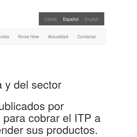
Català
Español
English
vista
Know How
Actualidad
Contactar
 y del sector
ublicados por
s para cobrar el ITP a
ender sus productos.