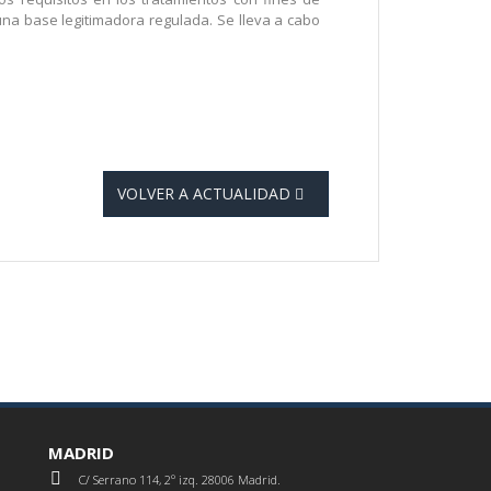
 una base legitimadora regulada. Se lleva a cabo
VOLVER A ACTUALIDAD
MADRID
C/ Serrano 114, 2º izq. 28006 Madrid.