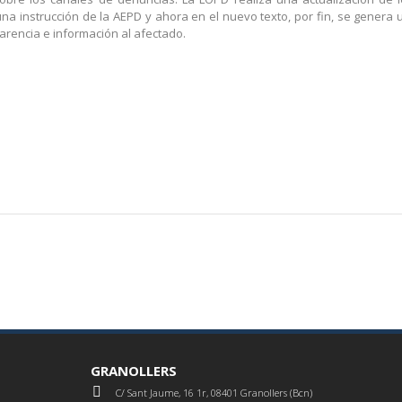
una instrucción de la AEPD y ahora en el nuevo texto, por fin, se genera
parencia e información al afectado.
GRANOLLERS
C/ Sant Jaume, 16 1r, 08401 Granollers (Bcn)