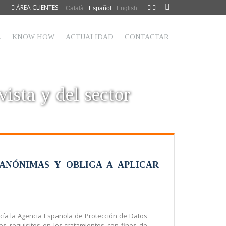
ÁREA CLIENTES
Català
Español
English
A
KNOW HOW
ACTUALIDAD
CONTACTAR
vista y del sector
ANÓNIMAS Y OBLIGA A APLICAR
acía la Agencia Española de Protección de Datos
os requisitos en los tratamientos con fines de