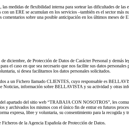
las medidas de flexibilidad interna para sortear las dificultades de las 
con un ERE se acumulan en los servicios –también es el sector más nu
e los comentarios sobre una posible anticipación en los últimos meses d
e diciembre, de Protección de Datos de Carácter Personal y demás legis
en que sea necesario que nos facilite sus datos personales para pr
untaria, si desea facilitarnos los datos personales solicitados.
os a un Fichero llamado CLIENTES, cuyo responsable es BELLAVISTA;
tín de Noticias, información sobre BELLAVISTA y su actividad y otras inf
ravés del apartado del sitio web “TRABAJA CON NOSOTROS”, les comun
y archivados los mismos con el único fin de entrar en futuros proces
rma expresa, libre y voluntaria, su consentimiento para la recogida y t
e Ficheros de la Agencia Española de Protección de Datos.