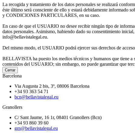
La recogida y tratamiento de los datos personales se realizará co
éste último será consciente de ello y estará debidamente inform
y CONDICIONES PARTICULARES, en su caso.
En caso de que el USUARIO no desee recibir ningún tipo de información 
datos personales. Asimismo, habiendo dado su consentimiento inicial,
info@bellavistalegal.eu.
Del mismo modo, el USUARIO podrá ejercer sus derechos de acceso, re
BELLAVISTA ha puesto los medios técnicos y humanos que tiene a su a
contenidos del USUARIO; sin embargo, no puede garantizar que tercer
Cerrar
Barcelona
Via Augusta 2 bis, 3º, 08006 Barcelona
+34 93 363 54 71
bcn@bellavistalegal.eu
Granollers
C/ Sant Jaume, 16 1r, 08401 Granollers (Bcn)
+34 93 860 39 60
grn@bellavistalegal.eu