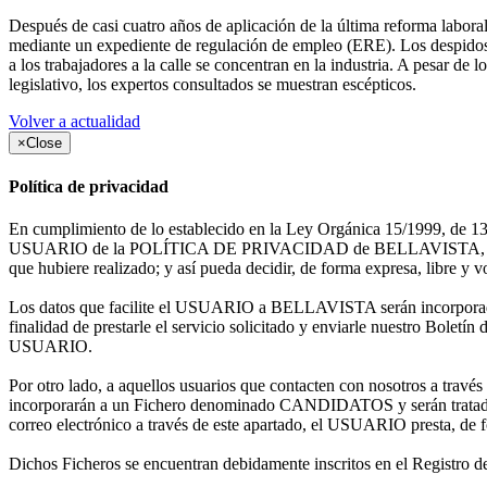
Después de casi cuatro años de aplicación de la última reforma laboral, 
mediante un expediente de regulación de empleo (ERE). Los despidos 
a los trabajadores a la calle se concentran en la industria. A pesar d
legislativo, los expertos consultados se muestran escépticos.
Volver a actualidad
×
Close
Política de privacidad
En cumplimiento de lo establecido en la Ley Orgánica 15/1999, de 13 d
USUARIO de la POLÍTICA DE PRIVACIDAD de BELLAVISTA, para el caso 
que hubiere realizado; y así pueda decidir, de forma expresa, libre y vol
Los datos que facilite el USUARIO a BELLAVISTA serán incorporad
finalidad de prestarle el servicio solicitado y enviarle nuestro Bole
USUARIO.
Por otro lado, a aquellos usuarios que contacten con nosotros a t
incorporarán a un Fichero denominado CANDIDATOS y serán tratados 
correo electrónico a través de este apartado, el USUARIO presta, de fo
Dichos Ficheros se encuentran debidamente inscritos en el Registro d