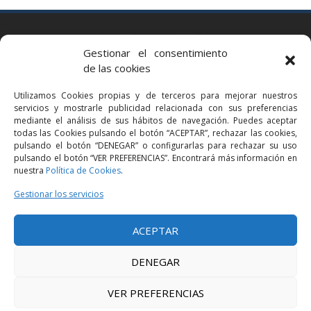
BARCELONA
Gestionar el consentimiento
Via Augusta 2 bis, 3º, 08006 Barcelona
de las cookies
+34 93 363 54 71
Utilizamos Cookies propias y de terceros para mejorar nuestros
bcn@bellavistalegal.eu
servicios y mostrarle publicidad relacionada con sus preferencias
GRANOLLERS
mediante el análisis de sus hábitos de navegación. Puedes aceptar
todas las Cookies pulsando el botón “ACEPTAR”, rechazar las cookies,
C/ Sant Jaume, 16 1r, 08401 Granollers (Bcn)
pulsando el botón “DENEGAR” o configurarlas para rechazar su uso
+34 93 860 39 60
pulsando el botón “VER PREFERENCIAS”. Encontrará más información en
nuestra
Política de Cookies
.
grn@bellavistalegal.eu
MADRID
Gestionar los servicios
C/ Serrano 114, 2º izq. 28006 Madrid.
ACEPTAR
+34 91 431 98 21 | +34 91 431 98 95
mad@bellavistalegal.eu
DENEGAR
VER PREFERENCIAS
© 2016 Bellavista Legal - Todos los derechos reservados -
Aviso legal
-