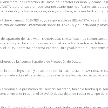
e diciembre, de Protección de Datos de Carácter Personal y demás legis
AVISTA, para el caso en que sea necesario que nos facilite sus datos p
eda decidir, de forma expresa, libre y voluntaria, si desea facilitarnos lo
n Fichero llamado CLIENTES, cuyo responsable es BELLAVISTA; y serán tr
ro Boletín de Noticias, información sobre BELLAVISTA y su actividad y o
vés del apartado del sitio web “TRABAJA CON NOSOTROS”, les comunicamo
ratados y archivados los mismos con el único fin de entrar en futuros 
do, el USUARIO presta, de forma expresa, libre y voluntaria, su consentimi
Ficheros de la Agencia Española de Protección de Datos.
 a la citada legislación y de acuerdo con la POLÍTICA DE PRIVACIDAD. En 
informado sobre el tratamiento que se le dará a los mismos, establecien
dicional a la prestación del servicio solicitado, tan solo tendrá que señ
nsentimiento inicial, si el USUARIO desea dejar de recibir este tipo de
icación, cancelación y oposición, comunicándolo por escrito al mismo e-m