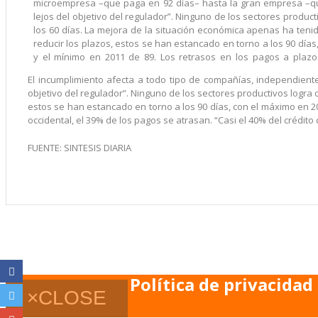
microempresa –que paga en 92 días– hasta la gran empresa –q
lejos del objetivo del regulador”. Ninguno de los sectores produc
los 60 días. La mejora de la situación económica apenas ha teni
reducir los plazos, estos se han estancado en torno a los 90 días
y el mínimo en 2011 de 89. Los retrasos en los pagos a plazo
El incumplimiento afecta a todo tipo de compañías, independien
objetivo del regulador”. Ninguno de los sectores productivos logra
estos se han estancado en torno a los 90 días, con el máximo en 2
occidental, el 39% de los pagos se atrasan. “Casi el 40% del crédit
FUENTE: SINTESIS DIARIA
Política de privacidad
×
CLOSE