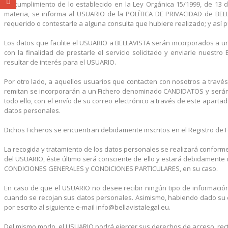
En cumplimiento de lo establecido en la Ley Orgánica 15/1999, de 13 d
materia, se informa al USUARIO de la POLÍTICA DE PRIVACIDAD de BELL
requerido o contestarle a alguna consulta que hubiere realizado; y así pu
Los datos que facilite el USUARIO a BELLAVISTA serán incorporados a u
con la finalidad de prestarle el servicio solicitado y enviarle nuest
resultar de interés para el USUARIO.
Por otro lado, a aquellos usuarios que contacten con nosotros a tra
remitan se incorporarán a un Fichero denominado CANDIDATOS y serán t
todo ello, con el envío de su correo electrónico a través de este aparta
datos personales.
Dichos Ficheros se encuentran debidamente inscritos en el Registro de 
La recogida y tratamiento de los datos personales se realizará conforme
del USUARIO, éste último será consciente de ello y estará debidamente 
CONDICIONES GENERALES y CONDICIONES PARTICULARES, en su caso.
En caso de que el USUARIO no desee recibir ningún tipo de información a
cuando se recojan sus datos personales. Asimismo, habiendo dado su co
por escrito al siguiente e-mail info@bellavistalegal.eu.
Del mismo modo, el USUARIO podrá ejercer sus derechos de acceso, rectif