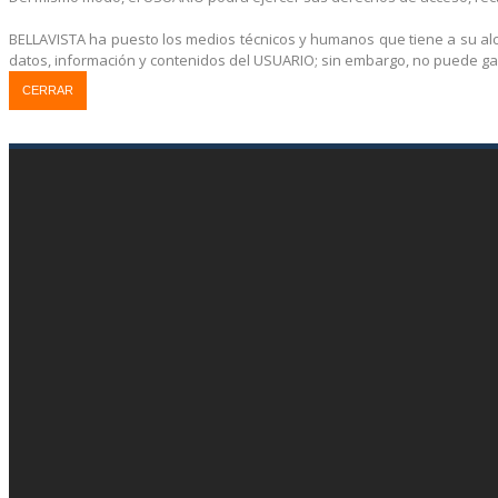
BELLAVISTA ha puesto los medios técnicos y humanos que tiene a su alc
datos, información y contenidos del USUARIO; sin embargo, no puede ga
CERRAR