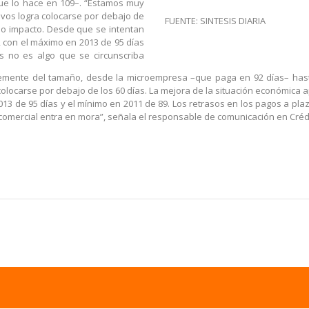
ue lo hace en 109–. “Estamos muy
tivos logra colocarse por debajo de
FUENTE: SINTESIS DIARIA
do impacto. Desde que se intentan
, con el máximo en 2013 de 95 días
s no es algo que se circunscriba
temente del tamaño, desde la microempresa –que paga en 92 días– has
 colocarse por debajo de los 60 días. La mejora de la situación económica 
013 de 95 días y el mínimo en 2011 de 89. Los retrasos en los pagos a pl
o comercial entra en mora”, señala el responsable de comunicación en Créd