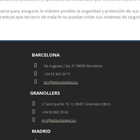
ance para asegurar, lo máximo posible, la seguridad y protección de sus
rantizar que terceros de mala fe no puedan violar sus sistemas de segur
BARCELONA
Via Augusta 2 bis, 3º, 08006 Barcelona
+34 93 363 54 71
bcn@bellavistalegal.eu
GRANOLLERS
C/ Sant Jaume, 16 1r, 08401 Granollers (Bcn)
+34 93 860 39 60
grn@bellavistalegal.eu
MADRID