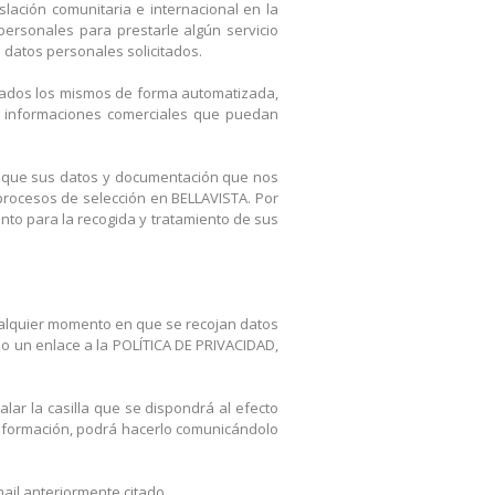
lación comunitaria e internacional en la
ersonales para prestarle algún servicio
s datos personales solicitados.
atados los mismos de forma automatizada,
tras informaciones comerciales que puedan
s que sus datos y documentación que nos
procesos de selección en BELLAVISTA. Por
ento para la recogida y tratamiento de sus
cualquier momento en que se recojan datos
do un enlace a la POLÍTICA DE PRIVACIDAD,
alar la casilla que se dispondrá al efecto
 información, podrá hacerlo comunicándolo
ail anteriormente citado.