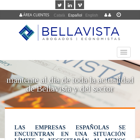
ÁREA CLIENTES
Català
Español
English
TOGGLE
NAVIGAT
mantente al día de toda la actualidad
de Bellavista y del sector
LAS EMPRESAS ESPAÑOLAS SE
ENCUENTRAN EN UNA SITUACIÓN