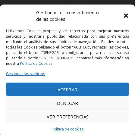
BARCELONA
Gestionar el consentimiento
Via Augusta 2 bis, 3º, 08006 Barcelona
de las cookies
+34 93 363 54 71
Utilizamos Cookies propias y de terceros para mejorar nuestros
bcn@bellavistalegal.eu
servicios y mostrarle publicidad relacionada con sus preferencias
GRANOLLERS
mediante el análisis de sus hábitos de navegación. Puedes aceptar
todas las Cookies pulsando el botón “ACEPTAR”, rechazar las cookies,
C/ Sant Jaume, 16 1r, 08401 Granollers (Bcn)
pulsando el botón “DENEGAR” o configurarlas para rechazar su uso
+34 93 860 39 60
pulsando el botón “VER PREFERENCIAS”. Encontrará más información en
nuestra
Política de Cookies
.
grn@bellavistalegal.eu
MADRID
Gestionar los servicios
C/ Serrano 114, 2º izq. 28006 Madrid.
ACEPTAR
+34 91 431 98 21 | +34 91 431 98 95
mad@bellavistalegal.eu
DENEGAR
VER PREFERENCIAS
© 2016 Bellavista Legal - Todos los derechos reservados -
Aviso legal
-
Política de privacidad
-
Política de cookies
Política de cookies
Diseño:
Produccions Planetàries